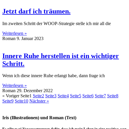
Jetzt darf ich träumen.
Im zweiten Schritt der WOOP-Strategie stelle ich mir all die
Weiterlesen »
Roman
9. Januar 2023
Innere Ruhe herstellen ist ein wichtiger
Schritt.
Wenn ich diese innere Ruhe erlangt habe, dann frage ich
Weiterlesen »
Roman
29. Dezember 2022
« Voriger
Seite
1
Seite
2
Seite
3
Seite
4
Seite
5
Seite
6
Seite
7
Seite
8
Seite
9
Seite
10
Nächster »
Iris (Illustrationen) und Roman (Text)
Es gibt zwei Voraussetzungen dafür, dass ich mein Leben in eine positive, von