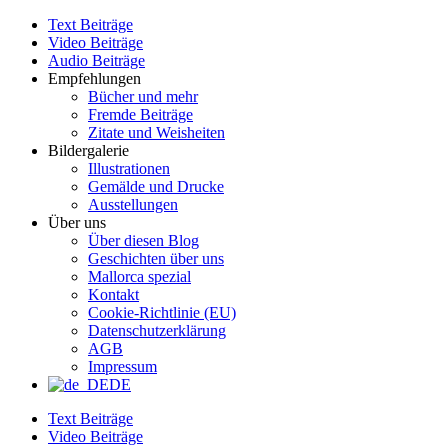
Zum
Text Beiträge
Inhalt
Video Beiträge
wechseln
Audio Beiträge
Empfehlungen
Bücher und mehr
Fremde Beiträge
Zitate und Weisheiten
Bildergalerie
Illustrationen
Gemälde und Drucke
Ausstellungen
Über uns
Über diesen Blog
Geschichten über uns
Mallorca spezial
Kontakt
Cookie-Richtlinie (EU)
Datenschutzerklärung
AGB
Impressum
DE
Text Beiträge
Video Beiträge