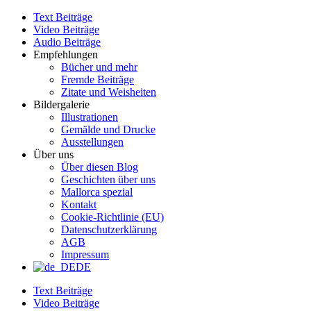
Zum
Text Beiträge
Inhalt
Video Beiträge
wechseln
Audio Beiträge
Empfehlungen
Bücher und mehr
Fremde Beiträge
Zitate und Weisheiten
Bildergalerie
Illustrationen
Gemälde und Drucke
Ausstellungen
Über uns
Über diesen Blog
Geschichten über uns
Mallorca spezial
Kontakt
Cookie-Richtlinie (EU)
Datenschutzerklärung
AGB
Impressum
DE
Text Beiträge
Video Beiträge