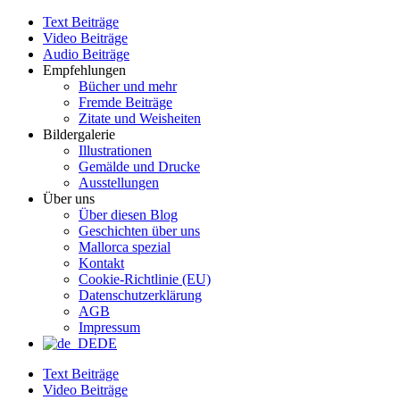
Zum
Text Beiträge
Inhalt
Video Beiträge
wechseln
Audio Beiträge
Empfehlungen
Bücher und mehr
Fremde Beiträge
Zitate und Weisheiten
Bildergalerie
Illustrationen
Gemälde und Drucke
Ausstellungen
Über uns
Über diesen Blog
Geschichten über uns
Mallorca spezial
Kontakt
Cookie-Richtlinie (EU)
Datenschutzerklärung
AGB
Impressum
DE
Text Beiträge
Video Beiträge